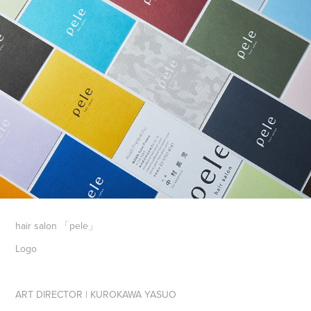
hair salon 「pele」
Logo
ART DIRECTOR | KUROKAWA YASUO